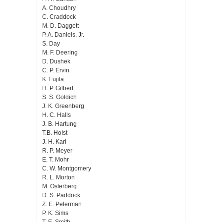
A. Choudhry
C. Craddock
M. D. Daggett
P. A. Daniels, Jr.
S. Day
M. F. Deering
D. Dushek
C. P. Ervin
K. Fujita
H. P. Gilbert
S. S. Goldich
J. K. Greenberg
H. C. Halls
J. B. Hartung
T.B. HoIst
J. H. Karl
R. P. Meyer
E. T. Mohr
C. W. Montgomery
R. L. Morton
M. Osterberg
D. S. Paddock
Z. E. Peterman
P. K. Sims
T. E. Smith