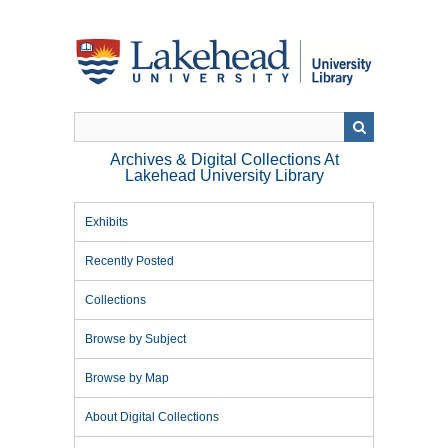
Skip
to
main
content
Archives & Digital Collections At
Lakehead University Library
Exhibits
Recently Posted
Collections
Browse by Subject
Browse by Map
About Digital Collections