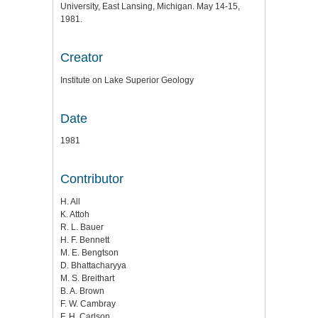
University, East Lansing, Michigan. May 14-15,
1981.
Creator
Institute on Lake Superior Geology
Date
1981
Contributor
H. All
K. Attoh
R. L. Bauer
H. F. Bennett
M. E. Bengtson
D. Bhattacharyya
M. S. Breithart
B. A. Brown
F. W. Cambray
F. H. Carlson