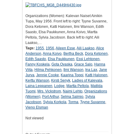
Organizations (Women): Kalevan Naiset Ainikin
Tupa, May 1956. Front left to right: Tyyne Suvanne,
Dora Ketonen, Katti Halonen, Ilmi Wanson, Edith
Saasto, Elsa Paukkunen, Anna Koivo, Martta
Peltola, Sylvia Jacobson. Back left to right: Aili
Laakso,…
Tags:
1955
,
1956
,
Aileen Esse
,
Aili Laakso
,
Alice
Anderson
,
Anna Koivo
,
Bertha Beck
,
Dora Ketonen
,
Edith Saasto
,
Elsa Paukkunen
,
Essi Lehtonen
,
Fanny Koskela
,
Gota Ovaska
,
Grace Salo
,
Hanna
Viita
,
Hilma Pehkonen
,
Ilmi Wanson
,
Ina Lax
,
Jane
Jurva
,
Jennie Cooke
,
Kaarina Toppi
,
Katti Halonen
,
Kerttu Wanson
,
Kirsti Senyk
,
Ladies of Kalevala
,
Laina Leppanen
,
Lodge
,
Martta Peltola
,
Matilda
Tuomi
,
Mrs. Vickstrom
,
Naimi Lehto
,
Organizations
(Women)
,
Port Arthur
,
Selma Salmio
,
Sylvia
Jacobson
,
Sylvia Korkola
,
Torma
,
Tyyne Suvanne
,
Vieno Elsman
Not viewed